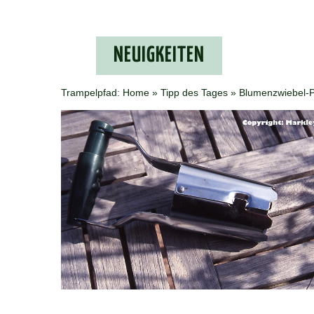
NEU­IG­KEI­TEN
Trampelpfad:
Home
»
Tipp des Tages
» Blumenzwiebel-P