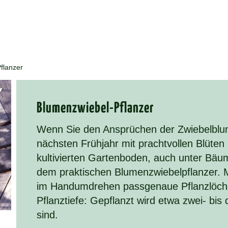
flanzer
Blu­men­zwie­bel-Pflan­zer
Wenn Sie den Ansprüchen der Zwiebelblu
nächsten Frühjahr mit prachtvollen Blüten
kultivierten Gartenboden, auch unter Bäu
dem praktischen Blumenzwiebelpflanzer. M
im Handumdrehen passgenaue Pflanzlöcher
Pflanztiefe: Gepflanzt wird etwa zwei- bis 
sind.