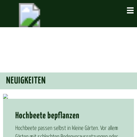
Tog
NEU­IG­KEI­TEN
Hoch­bee­te be­pflan­zen
Hochbeete passen selbst in kleine Gärten. Vor allem
Gärten mit schlechten Bodenvoraussetzungen oder