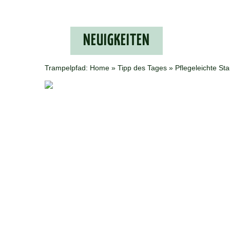
NEU­IG­KEI­TEN
Trampelpfad:
Home
»
Tipp des Tages
» Pflegeleichte St