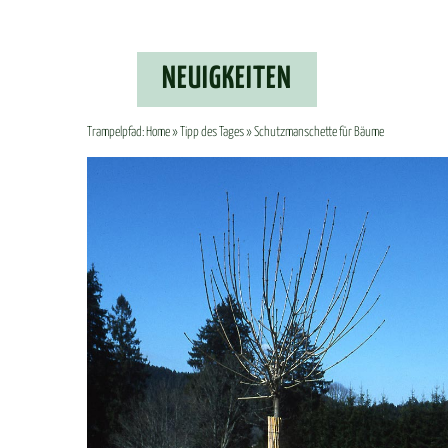
NEU­IG­KEI­TEN
Trampelpfad:
Home
»
Tipp des Tages
» Schutzmanschette für Bäume