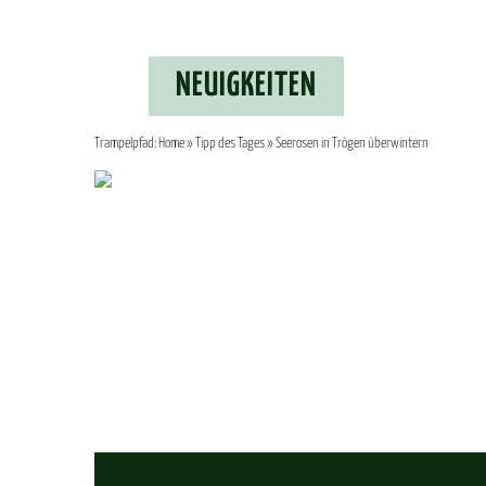
NEU­IG­KEI­TEN
Trampelpfad:
Home
»
Tipp des Tages
» Seerosen in Trögen überwintern