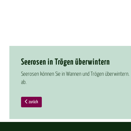
See­ro­sen in Trö­gen über­win­tern
Seerosen können Sie in Wannen und Trögen überwintern. D
ab.
zurück