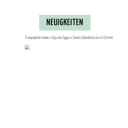
NEU­IG­KEI­TEN
Trampelpfad:
Home
»
Tipp des Tages
» Zweite Salbeiblüte durch Schnitt