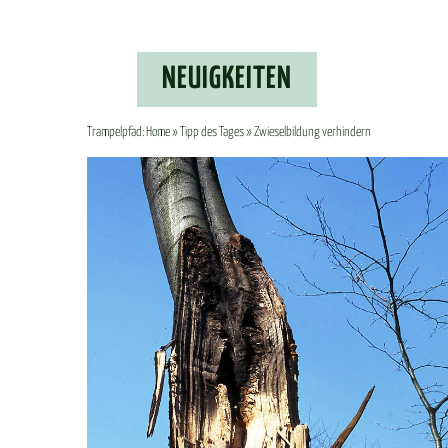
NEU­IG­KEI­TEN
Trampelpfad:
Home
»
Tipp des Tages
» Zwieselbildung verhindern